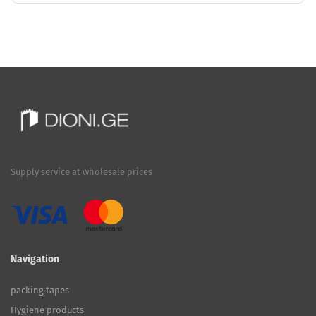
Supply service at wholesale prices
Navigation
packing tapes
Hygiene products